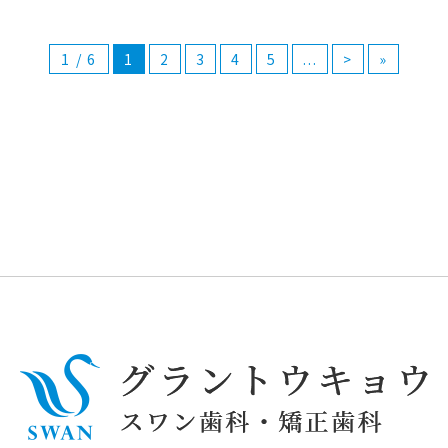
1 / 6
1
2
3
4
5
...
>
»