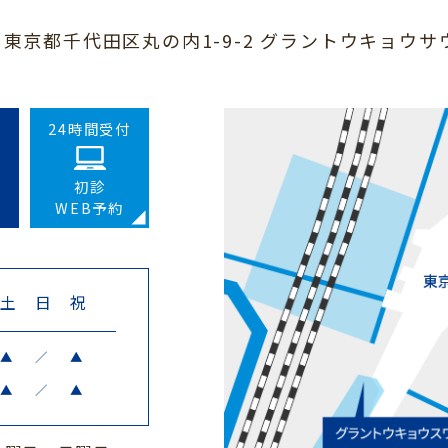
02 東京都千代田区丸の内1-9-2 グラントウキョウ
24時間受付
初診
WEB予約
土
日
祝
▲
／
▲
▲
／
▲