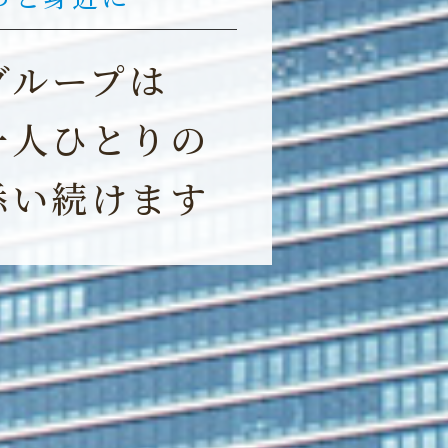
しいあなたも、
グラントウキョウ
グループは
生涯むし歯や歯周病に悩ま
一人ひとりの
康なお口を手に入れません
添い続けます