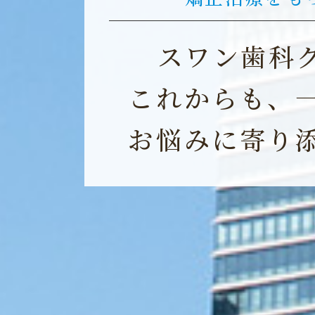
毎日が忙
スワン歯科
一
これからも、
健
お悩みに
寄り