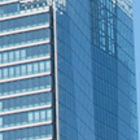
スワン歯科
ない
か？