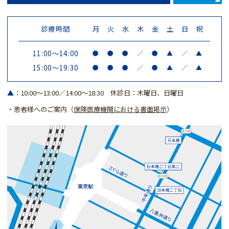
診療時間
月
火
水
木
金
土
日
祝
11:00〜14:00
●
●
●
／
●
▲
／
▲
15:00～19:30
●
●
●
／
●
▲
／
▲
▲
：10:00〜13:00／14:00～18:30 休診日：
木曜日、日曜日
・患者様へのご案内（
保険医療機関における書面掲示
）