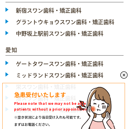
新宿スワン歯科・矯正歯科
グラントウキョウスワン歯科・矯正歯科
中野坂上駅前スワン歯科・矯正歯科
愛知
ゲートタワースワン歯科・矯正歯科
ミッドランドスワン歯科・矯正歯科
栄スワン歯科・矯正歯科
急患受付いたします
港スワン歯科・矯正歯科
Please note that we may not be able to see
patients without a prior appointment.
白鳥スワン歯科・矯正歯科
※空き状況により当日受け入れも可能です。
まずはお電話ください。