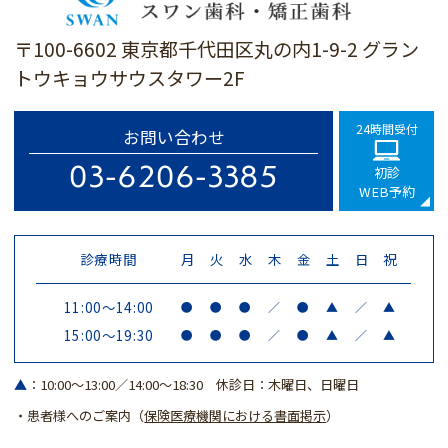
〒100-6602 東京都千代田区丸の内1-9-2 グラン
トウキョウサウスタワー2F
24時間受付
お問い合わせ
03-6206-3385
初診
WEB予約
診療時間
月
火
水
木
金
土
日
祝
11:00〜14:00
●
●
●
／
●
▲
／
▲
15:00～19:30
●
●
●
／
●
▲
／
▲
▲
：10:00〜13:00／14:00～18:30 休診日：
木曜日、日曜日
・患者様へのご案内（
保険医療機関における書面掲示
）